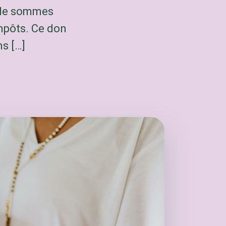
x de sommes
impôts. Ce don
s […]